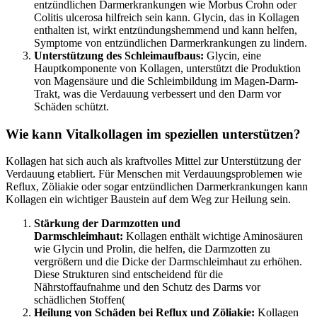
entzündlichen Darmerkrankungen wie Morbus Crohn oder
Colitis ulcerosa hilfreich sein kann. Glycin, das in Kollagen
enthalten ist, wirkt entzündungshemmend und kann helfen,
Symptome von entzündlichen Darmerkrankungen zu lindern.
Unterstützung des Schleimaufbaus:
Glycin, eine
Hauptkomponente von Kollagen, unterstützt die Produktion
von Magensäure und die Schleimbildung im Magen-Darm-
Trakt, was die Verdauung verbessert und den Darm vor
Schäden schützt.
Wie kann Vitalkollagen im speziellen unterstützen?
Kollagen hat sich auch als kraftvolles Mittel zur Unterstützung der
Verdauung etabliert. Für Menschen mit Verdauungsproblemen wie
Reflux, Zöliakie oder sogar entzündlichen Darmerkrankungen kann
Kollagen ein wichtiger Baustein auf dem Weg zur Heilung sein.
Stärkung der Darmzotten und
Darmschleimhaut:
Kollagen enthält wichtige Aminosäuren
wie Glycin und Prolin, die helfen, die Darmzotten zu
vergrößern und die Dicke der Darmschleimhaut zu erhöhen.
Diese Strukturen sind entscheidend für die
Nährstoffaufnahme und den Schutz des Darms vor
schädlichen Stoffen​
(
Heilung von Schäden bei Reflux und Zöliakie:
Kollagen