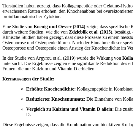
Tierstudien haben gezeigt, dass Kollagenpeptide oder Gelatine-Hyd
erwachsenen Ratten erhöhen, den Knochenabbau bei ovarektomierten
proinflammatorischer Zytokine.
Eine Studie von
Koenig und Oesser (2014)
zeigte, dass spezifische
durch weitere Studien, wie die von
Zdzieblik et al. (2015)
, bestätig
Klinische Studien haben gezeigt, dass diese Prozesse zu einem messb
Osteoporose und Osteopenie führen. Nach der Einnahme dieser speziell
Osteoporose und Osteopenie einen Anstieg der Knochendichte im Ve
In der Studie von Argyrou et al. (2019) wurde die Wirkung von
Koll
untersucht. Die Ergebnisse zeigten eine signifikante Reduktion de
Frauen, die nur Kalzium und Vitamin D erhielten.
Kernaussagen der Studie:
Erhöhte Knochendichte:
Kollagenpeptide in Kombinati
Reduzierter Knochenumsatz:
Die Einnahme von Kollage
Vergleich zu Kalzium und Vitamin D allein:
Die zusät
D.
Diese Ergebnisse zeigen, dass die Kombination von bioaktiven Koll