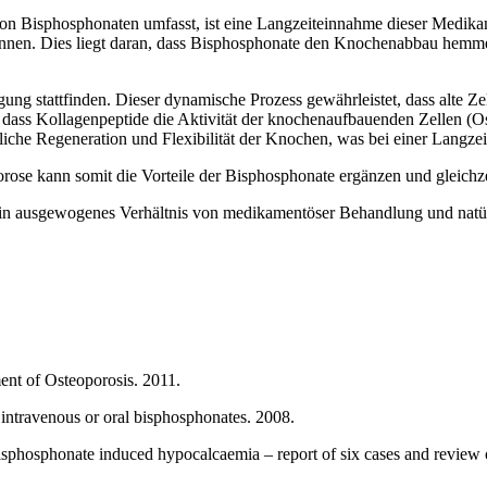
n Bisphosphonaten umfasst, ist eine Langzeiteinnahme dieser Medikam
 können. Dies liegt daran, dass Bisphosphonate den Knochenabbau hemme
ung stattfinden. Dieser dynamische Prozess gewährleistet, dass alte Z
t, dass Kollagenpeptide die Aktivität der knochenaufbauenden Zellen (O
che Regeneration und Flexibilität der Knochen, was bei einer Langze
ose kann somit die Vorteile der Bisphosphonate ergänzen und gleichzei
 ein ausgewogenes Verhältnis von medikamentöser Behandlung und natü
ent of Osteoporosis. 2011.
intravenous or oral bisphosphonates. 2008.
phosphonate induced hypocalcaemia – report of six cases and review of 