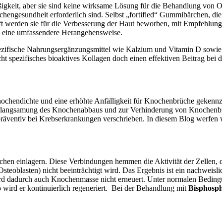
igkeit, aber sie sind keine wirksame Lösung für die Behandlung von 
engesundheit erforderlich sind. Selbst „fortified“ Gummibärchen, die
. Oft werden sie für die Verbesserung der Haut beworben, mit Empfeh
rn eine umfassendere Herangehensweise.
ezifische Nahrungsergänzungsmittel wie Kalzium und Vitamin D sowie
icht spezifisches bioaktives Kollagen doch einen effektiven Beitrag b
nochendichte und eine erhöhte Anfälligkeit für Knochenbrüche gekennze
Verlangsamung des Knochenabbaus und zur Verhinderung von Knochen
räventiv bei Krebserkrankungen verschrieben. In diesem Blog werfen w
hen einlagern. Diese Verbindungen hemmen die Aktivität der Zellen, 
steoblasten) nicht beeinträchtigt wird. Das Ergebnis ist ein nachwei
rd dadurch auch Knochenmasse nicht erneuert. Unter normalen Bedin
wird er kontinuierlich regeneriert. Bei der Behandlung mit
Bisphosp