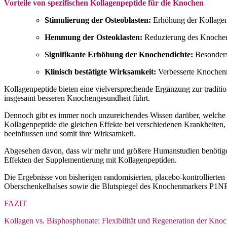
Vorteile von spezifischen Kollagenpeptide für die Knochen
Stimulierung der Osteoblasten:
Erhöhung der Kollagen
Hemmung der Osteoklasten:
Reduzierung des Knoche
Signifikante Erhöhung der Knochendichte:
Besonders
Klinisch bestätigte Wirksamkeit:
Verbesserte Knochenmi
Kollagenpeptide bieten eine vielversprechende Ergänzung zur tradit
insgesamt besseren Knochengesundheit führt.
Dennoch gibt es immer noch unzureichendes Wissen darüber, welche Ar
Kollagenpeptide die gleichen Effekte bei verschiedenen Krankheiten,
beeinflussen und somit ihre Wirksamkeit.
Abgesehen davon, dass wir mehr und größere Humanstudien benötigen,
Effekten der Supplementierung mit Kollagenpeptiden.
Die Ergebnisse von bisherigen randomisierten, placebo-kontrollierte
Oberschenkelhalses sowie die Blutspiegel des Knochenmarkers P1NP 
FAZIT
Kollagen vs. Bisphosphonate: Flexibilität und Regeneration der Kno