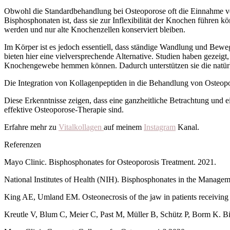
Obwohl die Standardbehandlung bei Osteoporose oft die Einnahme vo
Bisphosphonaten ist, dass sie zur Inflexibilität der Knochen führen
werden und nur alte Knochenzellen konserviert bleiben.
Im Körper ist es jedoch essentiell, dass ständige Wandlung und Beweg
bieten hier eine vielversprechende Alternative. Studien haben gezeig
Knochengewebe hemmen können. Dadurch unterstützen sie die natürli
Die Integration von Kollagenpeptiden in die Behandlung von Osteopor
Diese Erkenntnisse zeigen, dass eine ganzheitliche Betrachtung und
effektive Osteoporose-Therapie sind.
Erfahre mehr zu
Vitalkollagen
auf meinem
Instagram
Kanal.
Referenzen
Mayo Clinic. Bisphosphonates for Osteoporosis Treatment. 2021.
National Institutes of Health (NIH). Bisphosphonates in the Managem
King AE, Umland EM. Osteonecrosis of the jaw in patients receiving 
Kreutle V, Blum C, Meier C, Past M, Müller B, Schütz P, Borm K. Bis