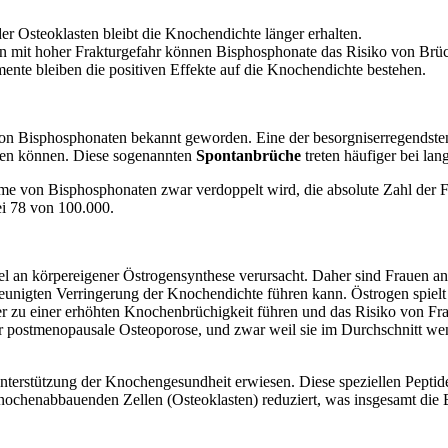
Osteoklasten bleibt die Knochendichte länger erhalten.
n mit hoher Frakturgefahr können Bisphosphonate das Risiko von Brüc
te bleiben die positiven Effekte auf die Knochendichte bestehen.
n von Bisphosphonaten bekannt geworden. Eine der besorgniserregends
eten können. Diese sogenannten
Spontanbrüche
treten häufiger bei lan
e von Bisphosphonaten zwar verdoppelt wird, die absolute Zahl der Fäl
ei 78 von 100.000.
l an körpereigener Östrogensynthese verursacht. Daher sind Frauen an
hleunigten Verringerung der Knochendichte führen kann. Östrogen spie
u einer erhöhten Knochenbrüchigkeit führen und das Risiko von Frak
ür postmenopausale Osteoporose, und zwar weil sie im Durchschnitt w
nterstützung der Knochengesundheit erwiesen. Diese speziellen Peptid
knochenabbauenden Zellen (Osteoklasten) reduziert, was insgesamt die