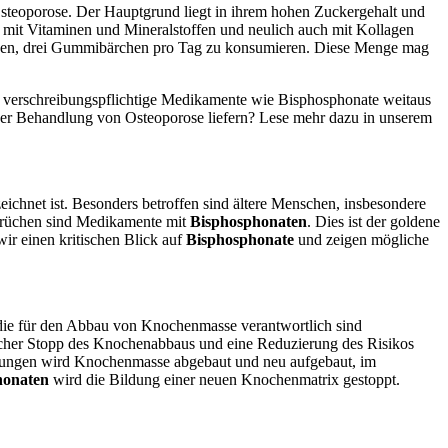
Osteoporose. Der Hauptgrund liegt in ihrem hohen Zuckergehalt und
 mit Vitaminen und Mineralstoffen und neulich auch mit Kollagen
lungen, drei Gummibärchen pro Tag zu konsumieren. Diese Menge mag
 verschreibungspflichtige Medikamente wie Bisphosphonate weitaus
ei der Behandlung von Osteoporose liefern? Lese mehr dazu in unserem
ichnet ist. Besonders betroffen sind ältere Menschen, insbesondere
brüchen sind Medikamente mit
Bisphosphonaten
. Dies ist der goldene
ir einen kritischen Blick auf
Bisphosphonate
und zeigen mögliche
die für den Abbau von Knochenmasse verantwortlich sind
slicher Stopp des Knochenabbaus und eine Reduzierung des Risikos
gungen wird Knochenmasse abgebaut und neu aufgebaut, im
honaten
wird die Bildung einer neuen Knochenmatrix gestoppt.