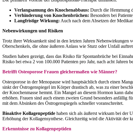
Verlangsamung des Knochenabbaus:
Durch die Hemmung der 
Verhinderung von Knochenbrüchen:
Besonders bei Patiente
Langfristige Wirkung:
Auch nach dem Absetzen der Medikamen
Nebenwirkungen und Risiken
Trotz ihrer Wirksamkeit sind in den letzten Jahren Nebenwirkunge
Oberschenkels, die ohne äußeren Anlass wie Sturz oder Unfall auftr
Studien haben gezeigt, dass das Risiko für Spontanbrüche bei Einnahm
Risiko bei etwa 2 von 100.000 Patienten pro Jahr, nach acht Jahren b
Betrifft Osteoporose Frauen gleichermaßen wie Männer?
Osteoporose in der Menopause wird hauptsächlich durch einen Mange
sinkt der Östrogenspiegel im Körper drastisch ab, was zu einer besc
der Knochenmasse hemmt. Ein Mangel an diesem Hormon kann daher z
erhöhen. Frauen sind auch einem zweien Grund besonders anfällig f
mit dem Absinken des Östrogenspiegels schneller voranschreitet.
Bioaktive Kollagenpeptide
haben sich als äußerst wirksam bei der U
Erhöhung der Kollagensynthese. Gleichzeitig wird die Aktivität der 
Erkenntnisse zu Kollagenpeptiden