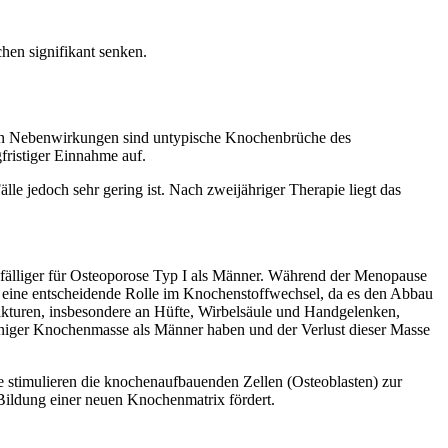
hen signifikant senken.
ten Nebenwirkungen sind untypische Knochenbrüche des
gfristiger Einnahme auf.
le jedoch sehr gering ist. Nach zweijähriger Therapie liegt das
fälliger für Osteoporose Typ I als Männer. Während der Menopause
lt eine entscheidende Rolle im Knochenstoffwechsel, da es den Abbau
turen, insbesondere an Hüfte, Wirbelsäule und Handgelenken,
eniger Knochenmasse als Männer haben und der Verlust dieser Masse
e stimulieren die knochenaufbauenden Zellen (Osteoblasten) zur
 Bildung einer neuen Knochenmatrix fördert.