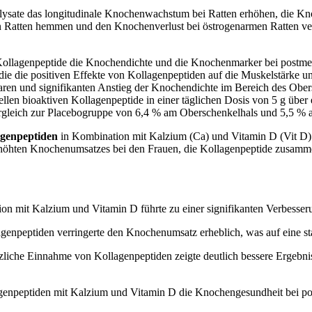
rolysate das longitudinale Knochenwachstum bei Ratten erhöhen, die 
 Ratten hemmen und den Knochenverlust bei östrogenarmen Ratten ver
 Kollagenpeptide die Knochendichte und die Knochenmarker bei postme
t, die die positiven Effekte von Kollagenpeptiden auf die Muskelstärk
aren und signifikanten Anstieg der Knochendichte im Bereich des Ober
en bioaktiven Kollagenpeptide in einer täglichen Dosis von 5 g über ein
rgleich zur Placebogruppe von 6,4 % am Oberschenkelhals und 5,5 % a
agenpeptiden
in Kombination mit Kalzium (Ca) und Vitamin D (Vit D)
s erhöhten Knochenumsatzes bei den Frauen, die Kollagenpeptide zusa
on mit Kalzium und Vitamin D führte zu einer signifikanten Verbesse
npeptiden verringerte den Knochenumsatz erheblich, was auf eine sta
zliche Einnahme von Kollagenpeptiden zeigte deutlich bessere Ergebni
agenpeptiden mit Kalzium und Vitamin D die Knochengesundheit bei po