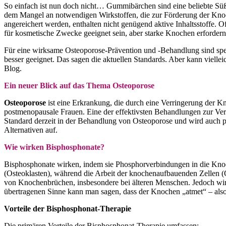
So einfach ist nun doch nicht… Gummibärchen sind eine beliebte Süß
dem Mangel an notwendigen Wirkstoffen, die zur Förderung der Knoch
angereichert werden, enthalten nicht genügend aktive Inhaltsstoffe
für kosmetische Zwecke geeignet sein, aber starke Knochen erforde
Für eine wirksame Osteoporose-Prävention und -Behandlung sind sp
besser geeignet. Das sagen die aktuellen Standards. Aber kann vielle
Blog.
Ein neuer Blick auf das Thema Osteoporose
Osteoporose
ist eine Erkrankung, die durch eine Verringerung der K
postmenopausale Frauen. Eine der effektivsten Behandlungen zur 
Standard derzeit in der Behandlung von Osteoporose und wird auch p
Alternativen auf.
Wie wirken Bisphosphonate?
Bisphosphonate wirken, indem sie Phosphorverbindungen in die Knoc
(Osteoklasten), während die Arbeit der knochenaufbauenden Zellen (O
von Knochenbrüchen, insbesondere bei älteren Menschen. Jedoch wi
übertragenen Sinne kann man sagen, dass der Knochen „atmet“ – also 
Vorteile der Bisphosphonat-Therapie
Die primären Vorteile der Bisphosphonat-Therapie umfassen: