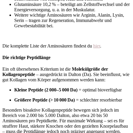
Glutaminsäure 10,2
% – beteiligt am Zellstoffwechsel und der
Energieversorgung, u.
a. in der Muskulatur.
Weitere wichtige Aminosäuren wie Arginin, Alanin, Lysin,
Serin – tragen zur Regeneration, Immunabwehr und
Gewebestabilität bei.
Die komplette Liste der Aminosäuren findest du
hier
.
Die richtige Peptidlänge
Ein oft übersehenes Kriterium ist die
Molekülgröße der
Kollagenpeptide
– ausgedrückt in Dalton (Da). Sie beeinflusst, wie
gut Kollagen vom Körper aufgenommen werden kann:
Kleine Peptide (2
000–5
000
Da)
= optimal bioverfügbar
Größere Peptide (>
10
000
Da)
= schlechter resorbierbar
Besonders bioaktive Kollagenpeptide bewegen sich jedoch im
Bereich von 2.000 bis 5.000 Dalton, also etwa 20 bis 50
Aminosäuren pro Peptidkette. Für maximale Wirkung – sei es für
straffere Haut, stärkere Knochen oder den gezielten Knorpelaufbau
– muss die Peptidlänge jedoch noch präziser angepasst werden.