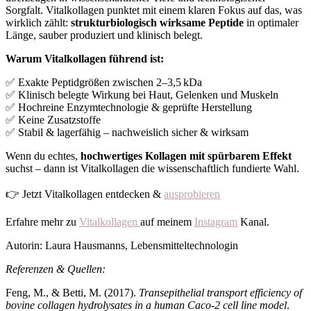
Sorgfalt. Vitalkollagen punktet mit einem klaren Fokus auf das, was
wirklich zählt:
strukturbiologisch wirksame Peptide
in optimaler
Länge, sauber produziert und klinisch belegt.
Warum Vitalkollagen führend ist:
✅
Exakte Peptidgrößen zwischen 2–3,5
kDa
✅
Klinisch belegte Wirkung bei Haut, Gelenken und Muskeln
✅
Hochreine Enzymtechnologie & geprüfte Herstellung
✅
Keine Zusatzstoffe
✅
Stabil & lagerfähig – nachweislich sicher & wirksam
Wenn du echtes,
hochwertiges Kollagen mit spürbarem Effekt
suchst – dann ist Vitalkollagen die wissenschaftlich fundierte Wahl.
👉 Jetzt Vitalkollagen entdecken &
ausprobieren
Erfahre mehr zu
Vitalkollagen
auf meinem
Instagram
Kanal.
Autorin: Laura Hausmanns, Lebensmitteltechnologin
Referenzen & Quellen:
Feng, M., & Betti, M. (2017).
Transepithelial transport efficiency of
bovine collagen hydrolysates in a human Caco-2 cell line model
.