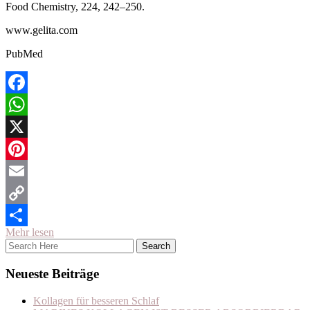
Food Chemistry, 224, 242–250.
www.gelita.com
PubMed
Facebook
WhatsApp
X
Pinterest
Email
Copy
Mehr lesen
Link
Teilen
Neueste Beiträge
Kollagen für besseren Schlaf