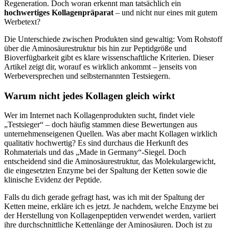
Regeneration. Doch woran erkennt man tatsächlich ein
hochwertiges Kollagenpräparat
– und nicht nur eines mit gutem
Werbetext?
Die Unterschiede zwischen Produkten sind gewaltig: Vom Rohstoff
über die Aminosäurestruktur bis hin zur Peptidgröße und
Bioverfügbarkeit gibt es klare wissenschaftliche Kriterien. Dieser
Artikel zeigt dir, worauf es wirklich ankommt – jenseits von
Werbeversprechen und selbsternannten Testsiegern.
Warum nicht jedes Kollagen gleich wirkt
Wer im Internet nach Kollagenprodukten sucht, findet viele
„Testsieger“ – doch häufig stammen diese Bewertungen aus
unternehmenseigenen Quellen. Was aber macht Kollagen wirklich
qualitativ hochwertig? Es sind durchaus die Herkunft des
Rohmaterials und das „Made in Germany“-Siegel. Doch
entscheidend sind die Aminosäurestruktur, das Molekulargewicht,
die eingesetzten Enzyme bei der Spaltung der Ketten sowie die
klinische Evidenz der Peptide.
Falls du dich gerade gefragt hast, was ich mit der Spaltung der
Ketten meine, erkläre ich es jetzt. Je nachdem, welche Enzyme bei
der Herstellung von Kollagenpeptiden verwendet werden, variiert
ihre durchschnittliche Kettenlänge der Aminosäuren. Doch ist zu