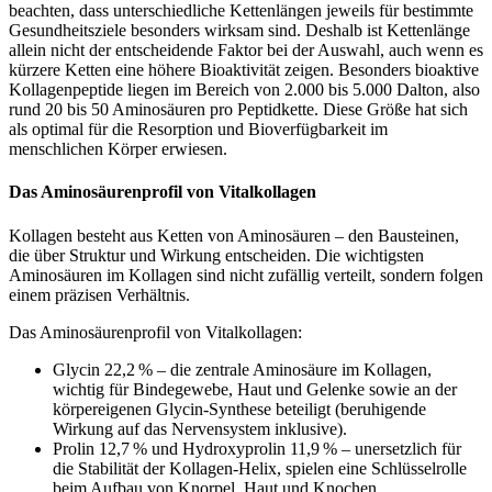
beachten, dass unterschiedliche Kettenlängen jeweils für bestimmte
Gesundheitsziele besonders wirksam sind. Deshalb ist Kettenlänge
allein nicht der entscheidende Faktor bei der Auswahl, auch wenn es
kürzere Ketten eine höhere Bioaktivität zeigen. Besonders bioaktive
Kollagenpeptide liegen im Bereich von 2.000 bis 5.000 Dalton, also
rund 20 bis 50 Aminosäuren pro Peptidkette. Diese Größe hat sich
als optimal für die Resorption und Bioverfügbarkeit im
menschlichen Körper erwiesen.
Das Aminosäurenprofil von Vitalkollagen
Kollagen besteht aus Ketten von Aminosäuren – den Bausteinen,
die über Struktur und Wirkung entscheiden. Die wichtigsten
Aminosäuren im Kollagen sind nicht zufällig verteilt, sondern folgen
einem präzisen Verhältnis.
Das Aminosäurenprofil von Vitalkollagen:
Glycin 22,2
% – die zentrale Aminosäure im Kollagen,
wichtig für Bindegewebe, Haut und Gelenke sowie an der
körpereigenen Glycin-Synthese beteiligt (beruhigende
Wirkung auf das Nervensystem inklusive).
Prolin 12,7
% und Hydroxyprolin 11,9
% – unersetzlich für
die Stabilität der Kollagen-Helix, spielen eine Schlüsselrolle
beim Aufbau von Knorpel, Haut und Knochen.