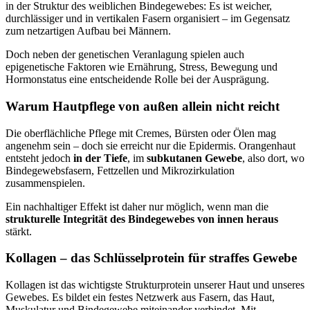
in der Struktur des weiblichen Bindegewebes: Es ist weicher,
durchlässiger und in vertikalen Fasern organisiert – im Gegensatz
zum netzartigen Aufbau bei Männern.
Doch neben der genetischen Veranlagung spielen auch
epigenetische Faktoren wie Ernährung, Stress, Bewegung und
Hormonstatus eine entscheidende Rolle bei der Ausprägung.
Warum Hautpflege von außen allein nicht reicht
Die oberflächliche Pflege mit Cremes, Bürsten oder Ölen mag
angenehm sein – doch sie erreicht nur die Epidermis. Orangenhaut
entsteht jedoch
in der Tiefe
, im
subkutanen Gewebe
, also dort, wo
Bindegewebsfasern, Fettzellen und Mikrozirkulation
zusammenspielen.
Ein nachhaltiger Effekt ist daher nur möglich, wenn man die
strukturelle Integrität des Bindegewebes von innen heraus
stärkt.
Kollagen – das Schlüsselprotein für straffes Gewebe
Kollagen ist das wichtigste Strukturprotein unserer Haut und unseres
Gewebes. Es bildet ein festes Netzwerk aus Fasern, das Haut,
Muskulatur und Bindegewebe miteinander verbindet. Mit