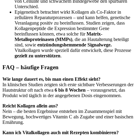
von Cellulite und schwachem Bindegewebe den spürbaren
Unterschied.
Epigenetisch betrachtet wirkt Kollagen als Co-Faktor in
zellulären Reparaturprozessen – und kann helfen, genetische
Veranlagung positiv zu beeinflussen. Studien zeigen, dass
Kollagenpeptide die Expression bestimmter Gene
beeinflussen können, etwa solche für
Matrix-
Metalloproteinasen (MMPs)
, die an Hautalterung beteiligt
sind, sowie
entzündungshemmende Signalwege.
Vitalkollagen wurde speziell dafür entwickelt, diese Prozesse
gezielt zu unterstützen
.
FAQ – häufige Fragen
Wie lange dauert es, bis man einen Effekt sieht?
In klinischen Studien zeigten sich erste sichtbare Verbesserungen der
Hautstruktur oft nach etwa
6 bis 8 Wochen
– vorausgesetzt, das
Produkt wird täglich in der angegebenen Dosis eingenommen.
Reicht Kollagen allein aus?
Nein – die besten Ergebnisse entstehen im Zusammenspiel mit
Bewegung, hochwertiges Vitamin C als Zugabe und einer basischen
Ernährung.
Kann ich Vitalkollagen auch mit Rezepten kombinieren?