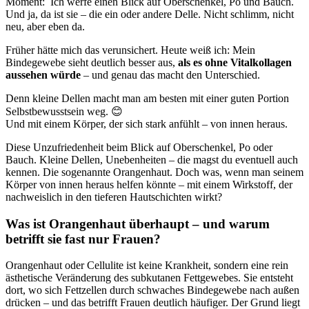
Moment: Ich werfe einen Blick auf Oberschenkel, Po und Bauch.
Und ja, da ist sie – die ein oder andere Delle. Nicht schlimm, nicht
neu, aber eben da.
Früher hätte mich das verunsichert. Heute weiß ich: Mein
Bindegewebe sieht deutlich besser aus,
als es ohne Vitalkollagen
aussehen würde
– und genau das macht den Unterschied.
Denn kleine Dellen macht man am besten mit einer guten Portion
Selbstbewusstsein weg. 😊
Und mit einem Körper, der sich stark anfühlt – von innen heraus.
Diese Unzufriedenheit beim Blick auf Oberschenkel, Po oder
Bauch. Kleine Dellen, Unebenheiten – die magst du eventuell auch
kennen. Die sogenannte Orangenhaut. Doch was, wenn man seinem
Körper von innen heraus helfen könnte – mit einem Wirkstoff, der
nachweislich in den tieferen Hautschichten wirkt?
Was ist Orangenhaut überhaupt – und warum
betrifft sie fast nur Frauen?
Orangenhaut oder Cellulite ist keine Krankheit, sondern eine rein
ästhetische Veränderung des subkutanen Fettgewebes. Sie entsteht
dort, wo sich Fettzellen durch schwaches Bindegewebe nach außen
drücken – und das betrifft Frauen deutlich häufiger. Der Grund liegt