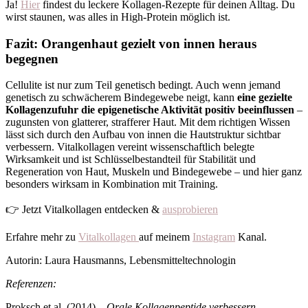
Ja!
Hier
findest du leckere Kollagen-Rezepte für deinen Alltag. Du
wirst staunen, was alles in High-Protein möglich ist.
Fazit: Orangenhaut gezielt von innen heraus
begegnen
Cellulite ist nur zum Teil genetisch bedingt. Auch wenn jemand
genetisch zu schwächerem Bindegewebe neigt, kann
eine gezielte
Kollagenzufuhr die epigenetische Aktivität positiv beeinflussen
–
zugunsten von glatterer, strafferer Haut. Mit dem richtigen Wissen
lässt sich durch den Aufbau von innen die Hautstruktur sichtbar
verbessern. Vitalkollagen vereint wissenschaftlich belegte
Wirksamkeit und ist Schlüsselbestandteil für Stabilität und
Regeneration von Haut, Muskeln und Bindegewebe – und hier ganz
besonders wirksam in Kombination mit Training.
👉 Jetzt Vitalkollagen entdecken &
ausprobieren
Erfahre mehr zu
Vitalkollagen
auf meinem
Instagram
Kanal.
Autorin: Laura Hausmanns, Lebensmitteltechnologin
Referenzen:
Proksch et al. (2014)
– Orale Kollagenpeptide verbessern