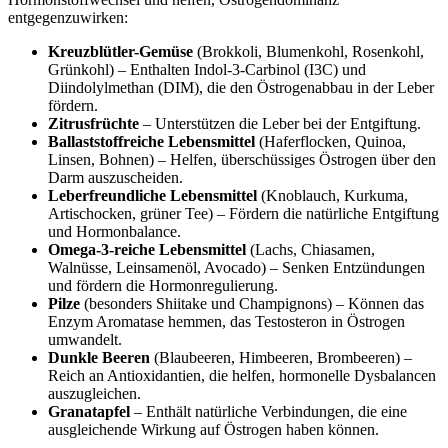
entgegenzuwirken:
Kreuzblütler-Gemüse
(Brokkoli, Blumenkohl, Rosenkohl,
Grünkohl) – Enthalten Indol-3-Carbinol (I3C) und
Diindolylmethan (DIM), die den Östrogenabbau in der Leber
fördern.
Zitrusfrüchte
– Unterstützen die Leber bei der Entgiftung.
Ballaststoffreiche Lebensmittel
(Haferflocken, Quinoa,
Linsen, Bohnen) – Helfen, überschüssiges Östrogen über den
Darm auszuscheiden.
Leberfreundliche Lebensmittel
(Knoblauch, Kurkuma,
Artischocken, grüner Tee) – Fördern die natürliche Entgiftung
und Hormonbalance.
Omega-3-reiche Lebensmittel
(Lachs, Chiasamen,
Walnüsse, Leinsamenöl, Avocado) – Senken Entzündungen
und fördern die Hormonregulierung.
Pilze
(besonders Shiitake und Champignons) – Können das
Enzym Aromatase hemmen, das Testosteron in Östrogen
umwandelt.
Dunkle Beeren
(Blaubeeren, Himbeeren, Brombeeren) –
Reich an Antioxidantien, die helfen, hormonelle Dysbalancen
auszugleichen.
Granatapfel
– Enthält natürliche Verbindungen, die eine
ausgleichende Wirkung auf Östrogen haben können.