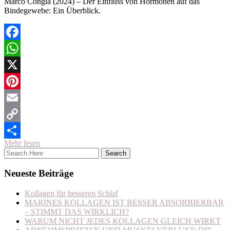
Marco Congia (2024) – Der Einfluss von Hormonen auf das
Bindegewebe: Ein Überblick.
Facebook
WhatsApp
X
Pinterest
Email
Copy
Mehr lesen
Link
Teilen
Neueste Beiträge
Kollagen für besseren Schlaf
MARINES KOLLAGEN IST BESSER ABSORBIERBAR
– STIMMT DAS WIRKLICH?
WARUM NICHT JEDES KOLLAGEN GLEICH WIRKT