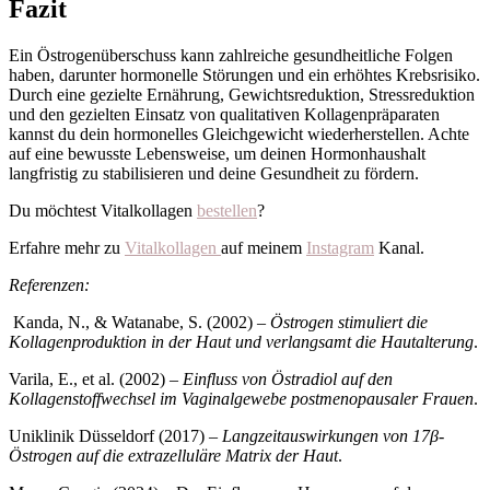
Fazit
Ein Östrogenüberschuss kann zahlreiche gesundheitliche Folgen
haben, darunter hormonelle Störungen und ein erhöhtes Krebsrisiko.
Durch eine gezielte Ernährung, Gewichtsreduktion, Stressreduktion
und den gezielten Einsatz von qualitativen Kollagenpräparaten
kannst du dein hormonelles Gleichgewicht wiederherstellen. Achte
auf eine bewusste Lebensweise, um deinen Hormonhaushalt
langfristig zu stabilisieren und deine Gesundheit zu fördern.
Du möchtest Vitalkollagen
bestellen
?
Erfahre mehr zu
Vitalkollagen
auf meinem
Instagram
Kanal.
Referenzen:
Kanda, N., & Watanabe, S. (2002) –
Östrogen stimuliert die
Kollagenproduktion in der Haut und verlangsamt die Hautalterung
.
Varila, E., et al. (2002) –
Einfluss von Östradiol auf den
Kollagenstoffwechsel im Vaginalgewebe postmenopausaler Frauen
.
Uniklinik Düsseldorf (2017) –
Langzeitauswirkungen von 17β-
Östrogen auf die extrazelluläre Matrix der Haut
.