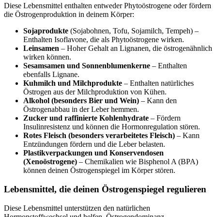
Diese Lebensmittel enthalten entweder Phytoöstrogene oder fördern
die Östrogenproduktion in deinem Körper:
Sojaprodukte
(Sojabohnen, Tofu, Sojamilch, Tempeh) –
Enthalten Isoflavone, die als Phytoöstrogene wirken.
Leinsamen
– Hoher Gehalt an Lignanen, die östrogenähnlich
wirken können.
Sesamsamen und Sonnenblumenkerne
– Enthalten
ebenfalls Lignane.
Kuhmilch und Milchprodukte
– Enthalten natürliches
Östrogen aus der Milchproduktion von Kühen.
Alkohol (besonders Bier und Wein)
– Kann den
Östrogenabbau in der Leber hemmen.
Zucker und raffinierte Kohlenhydrate
– Fördern
Insulinresistenz und können die Hormonregulation stören.
Rotes Fleisch (besonders verarbeitetes Fleisch)
– Kann
Entzündungen fördern und die Leber belasten.
Plastikverpackungen und Konservendosen
(Xenoöstrogene)
– Chemikalien wie Bisphenol A (BPA)
können deinen Östrogenspiegel im Körper stören.
Lebensmittel, die deinen Östrogenspiegel regulieren
Diese Lebensmittel unterstützen den natürlichen
Hormonstoffwechsel und helfen, Östrogendominanz