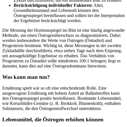
Zyklus durchzuführen, um ein umfassendes Bild zu erhalten.​
Berücksichtigung individueller Faktoren
: Alter,
Gesundheitszustand und Lebensstil können den
Östrogenspiegel beeinflussen und sollten bei der Interpretation
der Ergebnisse berücksichtigt werden.
Die Messung der Hormonspiegel im Blut ist eine häufig angewandte
Methode, um einen Östrogenüberschuss zu diagnostizieren. Dabei
werden insbesondere die Werte von Östrogen (Östradiol) und
Progesteron bestimmt. Wichtig ist, diese Messungen in der zweiten
Zyklushälfte durchzuführen, etwa sieben Tage nach dem Eisprung,
um aussagekräftige Ergebnisse zu erhalten. Das Verhältnis von
Progesteron zu Östradiol sollte mindestens 100:1 betragen; liegt es
darunter, kann dies auf eine Östrogendominanz hinweisen.
Was kann man tun?
Ernährung spielt wie so oft eine entscheidende Rolle. Eine
ausgewogene Ernährung mit hohem Anteil an Ballaststoffen kann
den Östrogenspiegel positiv beeinflussen. Bestimmte Lebensmittel,
wie Kreuzblütler-Gemüse (z. B. Brokkoli, Blumenkohl), enthalten
Substanzen, die den Östrogenstoffwechsel unterstützen.
Lebensmittel, die Östrogen erhöhen können